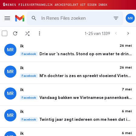
🔒
RENES FILES
VERTROUWELIJK ARCHIEF
GELEKT UIT EIGEN INBOX
MR
1-25 van 1339
ik
26 mei
MR
Drie uur 's nachts. Stond op om water te drinken. De tegels waren warmer dan ...
Facebook
ik
26 mei
MR
M'n dochter is zes en spreekt vloeiend Vietnamees, best goed Engels en een be...
Facebook
ik
7 mei
MR
Vandaag bakken we Vietnamese pannenkoeken.
Facebook
ik
6 mei
MR
Twintig jaar zegt iedereen om me heen dat ik onduidelijk ben.
Facebook
ik
6 mei