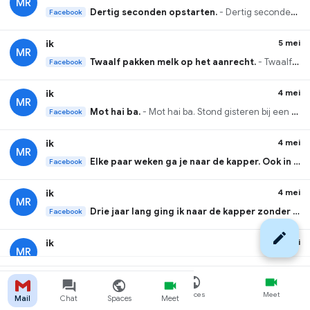
MR
Dertig seconden opstarten.
- Dertig seconden opstarten. Dat was vroeger normaal. Toen werd het een minuut. Toen twee. Toen begon je koffie te zetten tussen het aanze...
Facebook
ik
5 mei
MR
Twaalf pakken melk op het aanrecht.
- Twaalf pakken melk op het aanrecht. Ze belde of ik langs de supermarkt kon. "Neem een pak melk mee. Oh, en als ze eieren hebben, doe er ...
Facebook
ik
4 mei
MR
Mot hai ba.
- Mot hai ba. Stond gisteren bij een geluidcheck voor een klant. Technicus pakt de microfoon, tikt erop, en begint te tellen. Mot hai ba. ...
Facebook
ik
4 mei
MR
Elke paar weken ga je naar de kapper. Ook in Vietnam.
Facebook
ik
4 mei
MR
Drie jaar lang ging ik naar de kapper zonder iets te zeggen.
Facebook
ik
4 mei
MR
Drie keer naar de kapper geweest in Vietnam.
- D
Facebook
Renes Files · oude Facebook-posts vermengd met volledig verzonnen
VIP-correspondentie. Geen echte e-mails.
← Terug naar
ik
3 mei
marcelrenes.nu
Mail
Chat
Spaces
Meet
Mail
Chat
Spaces
Meet
MR